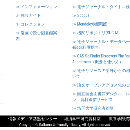
≫ インフォメーション
≫ 電子ジャーナル：タイトル
≫ 施設ガイド
≫ Scopus
≫ コレクション
≫ Mendeley(機関版)
≫ 漫画で読む図書館案
≫ 機関リポジトリ(SUCRA)
内
≫ 電子ジャーナル・データベ
eBook利用案内
≫ CAS SciFinder Discovery Platfor
Academics（概要と使い方）
≫ 電子リソースの学外からの
ズ
いて
≫ 論文オープンアクセス化の
≫ 国立国会図書館デジタルコ
ン 資料送信サービス
≫ 埼玉大学研究者総覧
情報メディア基盤センター
経済学部研究資料室
教養学部資
Copyright © Saitama University Library, All rights reserved.