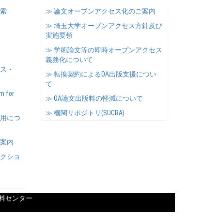
検索
≫ 論文オープンアクセス化のご案内
≫ 埼玉大学オープンアクセス方針及び
実施要領
≫ 学術論文等の即時オープンアクセス
義務化について
ース・
≫ 転換契約によるOA出版支援につい
て
m for
≫ OA論文出版料の軽減について
≫ 機関リポジトリ(SUCRA)
利用につ
ご案内
レクショ
料センター