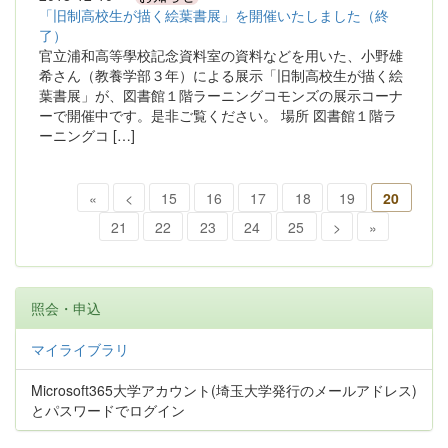
「旧制高校生が描く絵葉書展」を開催いたしました（終
了）
官立浦和高等學校記念資料室の資料などを用いた、小野雄
希さん（教養学部３年）による展示「旧制高校生が描く絵
葉書展」が、図書館１階ラーニングコモンズの展示コーナ
ーで開催中です。是非ご覧ください。 場所 図書館１階ラ
ーニングコ […]
«
<
15
16
17
18
19
20
21
22
23
24
25
>
»
照会・申込
マイライブラリ
Microsoft365大学アカウント(埼玉大学発行のメールアドレス)
とパスワードでログイン