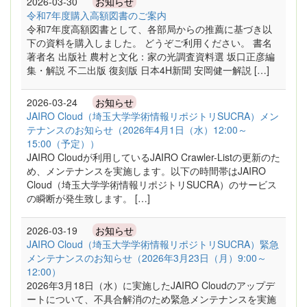
2026-03-30
お知らせ
令和7年度購入高額図書のご案内
令和7年度高額図書として、各部局からの推薦に基づき以
下の資料を購入しました。 どうぞご利用ください。 書名
著者名 出版社 農村と文化：家の光調査資料選 坂口正彦編
集・解説 不二出版 復刻版 日本4H新聞 安岡健一解説 […]
2026-03-24
お知らせ
JAIRO Cloud（埼玉大学学術情報リポジトリSUCRA）メン
テナンスのお知らせ（2026年4月1日（水）12:00～
15:00（予定））
JAIRO Cloudが利用しているJAIRO Crawler-Listの更新のた
め、メンテナンスを実施します。以下の時間帯はJAIRO
Cloud（埼玉大学学術情報リポジトリSUCRA）のサービス
の瞬断が発生致します。 […]
2026-03-19
お知らせ
JAIRO Cloud（埼玉大学学術情報リポジトリSUCRA）緊急
メンテナンスのお知らせ（2026年3月23日（月）9:00～
12:00）
2026年3月18日（水）に実施したJAIRO Cloudのアップデ
ートについて、不具合解消のため緊急メンテナンスを実施