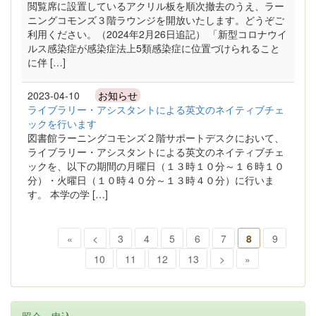
閲覧席に設置しているアクリル板を順次撤去のうえ、ラー
ニングコモンズ３階ラウンジを開放いたします。どうぞご
利用ください。（2024年2月26日追記） 「新型コロナウイ
ルス感染症が感染症法上5類感染症に位置づけられること
に伴 […]
2023-04-10
お知らせ
ライブラリー・アシスタントによる英文のネイティブチェ
ックを行います
図書館ラーニングコモンズ２階サポートデスクにおいて、
ライブラリー・アシスタントによる英文のネイティブチェ
ックを、以下の期間の月曜日（１３時１０分～１６時１０
分）・火曜日（１０時４０分～１３時４０分）に行いま
す。 本学の学 […]
«
<
3
4
5
6
7
8
9
10
11
12
13
>
»