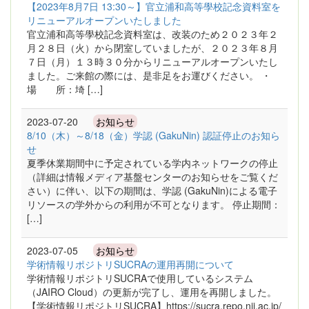
【2023年8月7日 13:30～】官立浦和高等學校記念資料室を
リニューアルオープンいたしました
官立浦和高等學校記念資料室は、改装のため２０２３年２
月２８日（火）から閉室していましたが、２０２３年８月
７日（月）１３時３０分からリニューアルオープンいたし
ました。ご来館の際には、是非足をお運びください。 ・
場 所：埼 […]
2023-07-20
お知らせ
8/10（木）～8/18（金）学認 (GakuNin) 認証停止のお知ら
せ
夏季休業期間中に予定されている学内ネットワークの停止
（詳細は情報メディア基盤センターのお知らせをご覧くだ
さい）に伴い、以下の期間は、学認 (GakuNin)による電子
リソースの学外からの利用が不可となります。 停止期間：
[…]
2023-07-05
お知らせ
学術情報リポジトリSUCRAの運用再開について
学術情報リポジトリSUCRAで使用しているシステム
（JAIRO Cloud）の更新が完了し、運用を再開しました。
【学術情報リポジトリSUCRA】https://sucra.repo.nii.ac.jp/