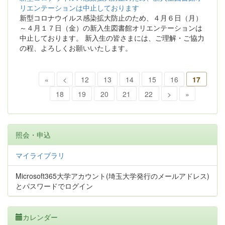
リエンテーションは中止しております
新型コロナウイルス感染拡大防止のため、４月６日（月）
～４月１７日（金）の新入生図書館オリエンテーションは
中止しております。 新入生の皆さまには、ご理解・ご協力
の程、よろしくお願いいたします。
«
<
12
13
14
15
16
17
18
19
20
21
22
>
»
照会・申込
マイライブラリ
Microsoft365大学アカウント(埼玉大学発行のメールアドレス)
とパスワードでログイン
カレンダー