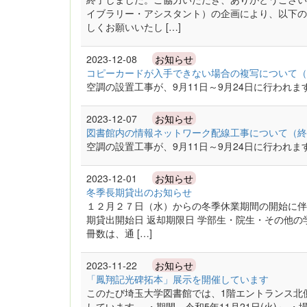
イブラリー・アシスタント）の企画により、以下の
しくお願いいたし […]
2023-12-08
お知らせ
コピーカードが入手できない場合の複写について（
空調の設置工事が、9月11日～9月24日に行われま
2023-12-07
お知らせ
図書館内の情報ネットワーク配線工事について（終
空調の設置工事が、9月11日～9月24日に行われま
2023-12-01
お知らせ
冬季長期貸出のお知らせ
１２月２７日（水）からの冬季休業期間の開始に伴
期貸出開始日 返却期限日 学部生・院生・その他の
冊数は、通 […]
2023-11-22
お知らせ
「鳳翔記光碑拓本」展示を開催しています
このたび埼玉大学図書館では、1階エントランス北
しています。 ・期間 令和5年11月21日(火)～