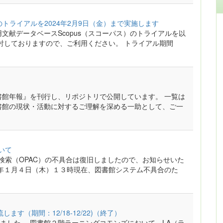
のトライアルを2024年2月9日（金）まで実施します
文献データベースScopus（スコーパス）のトライアルを以
検討しておりますので、ご利用ください。 トライアル期間
書館年報』を刊行し、リポジトリで公開しています。 一覧は
書館の現状・活動に対するご理解を深める一助として、ご一
いて
蔵書検索（OPAC）の不具合は復旧しましたので、お知らせいた
４年１月４日（木）１３時現在、図書館システム不具合のた
す（期間：12/18-12/22)（終了）
ました。 図書館２階ラーニングコモンズにおいて、LA（ラ