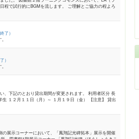
日程で試行的にBGMを流します。 ご理解とご協力の程よろ
終了）
す。
了）
す。
い、下記のとおり貸出期間が変更されます。 利用者区分 長
学生 １２月１１日（月）～ １月１９日（金） 【注意】 貸出
側の展示コーナーにおいて、「鳳翔記光碑拓本」展示を開催
 ・場所 図書館1階展示コーナー 「鳳翔記光碑（ほうしょうきこ