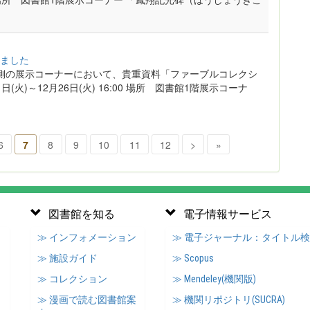
ました
側の展示コーナーにおいて、貴重資料「ファーブルコレクシ
火)～12月26日(火) 16:00 場所 図書館1階展示コーナ
6
7
8
9
10
11
12
>
»
図書館を知る
電子情報サービス
≫ インフォメーション
≫ 電子ジャーナル：タイトル
≫ 施設ガイド
≫ Scopus
≫ コレクション
≫ Mendeley(機関版)
≫ 漫画で読む図書館案
≫ 機関リポジトリ(SUCRA)