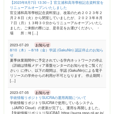
【2023年8月7日 13:30～】官立浦和高等學校記念資料室を
リニューアルオープンいたしました
官立浦和高等學校記念資料室は、改装のため２０２３年２
月２８日（火）から閉室していましたが、２０２３年８月
７日（月）１３時３０分からリニューアルオープンいたし
ました。ご来館の際には、是非足をお運びください。 ・
場 所：埼 […]
2023-07-20
お知らせ
8/10（木）～8/18（金）学認 (GakuNin) 認証停止のお知ら
せ
夏季休業期間中に予定されている学内ネットワークの停止
（詳細は情報メディア基盤センターのお知らせをご覧くだ
さい）に伴い、以下の期間は、学認 (GakuNin)による電子
リソースの学外からの利用が不可となります。 停止期間：
[…]
2023-07-05
お知らせ
学術情報リポジトリSUCRAの運用再開について
学術情報リポジトリSUCRAで使用しているシステム
（JAIRO Cloud）の更新が完了し、運用を再開しました。
【学術情報リポジトリSUCRA】https://sucra.repo.nii.ac.jp/