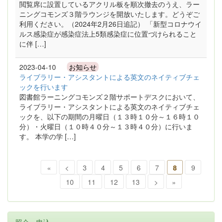
閲覧席に設置しているアクリル板を順次撤去のうえ、ラー
ニングコモンズ３階ラウンジを開放いたします。どうぞご
利用ください。（2024年2月26日追記） 「新型コロナウイ
ルス感染症が感染症法上5類感染症に位置づけられること
に伴 […]
2023-04-10
お知らせ
ライブラリー・アシスタントによる英文のネイティブチェ
ックを行います
図書館ラーニングコモンズ２階サポートデスクにおいて、
ライブラリー・アシスタントによる英文のネイティブチェ
ックを、以下の期間の月曜日（１３時１０分～１６時１０
分）・火曜日（１０時４０分～１３時４０分）に行いま
す。 本学の学 […]
«
<
3
4
5
6
7
8
9
10
11
12
13
>
»