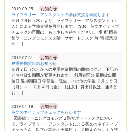
2019-09-25
お知らせ
ライブラリー・アシスタントの学修支援を再開します
９月２６日（木）より、ライブラリー・アシスタント（Ｌ
Ａ）による学修支援を再開します。 なお、英文ネイティブ
チェックの再開は、もう少しお待ちください。 場 所 図書
館ラーニングコモンズ２階 サポートデスク 時 間 授業期
間 […]
2019-07-01
お知らせ
夏季長期貸出のお知らせ
８月７日（水）からの夏季休業期間の開始に伴い、下記の
とおり貸出期間が変更されます。 利用者区分 長期貸出開
始日 返却期限日 学部生・院生・その他の学生 ７月１５日
（月）～ １０月４日（金） 【注意】 貸出冊数は、通常ど
お […]
2019-04-19
お知らせ
英文のネイティブチェックを行います
図書館ラーニングコモンズ２階サポートデスクにおい
て、ライブラリー・アシスタントによる英文のネイティブ
チェックを、以下の期間の火曜日（１０時４０分～１３時