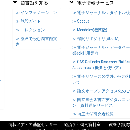
図書館を知る
電子情報サービス
≫ インフォメーション
≫ 電子ジャーナル：タイトル
≫ 施設ガイド
≫ Scopus
≫ コレクション
≫ Mendeley(機関版)
≫ 漫画で読む図書館案
≫ 機関リポジトリ(SUCRA)
内
≫ 電子ジャーナル・データベ
eBook利用案内
≫ CAS SciFinder Discovery Platfor
Academics（概要と使い方）
≫ 電子リソースの学外からの
ズ
いて
≫ 論文オープンアクセス化の
≫ 国立国会図書館デジタルコ
ン 資料送信サービス
≫ 埼玉大学研究者総覧
情報メディア基盤センター
経済学部研究資料室
教養学部資