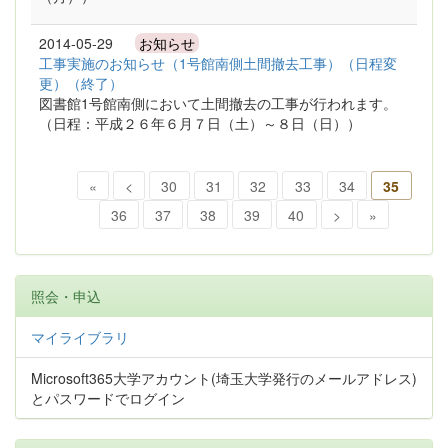
2014-05-29
お知らせ
工事実施のお知らせ（1号館南側土間撤去工事）（日程変
更）（終了）
図書館1号館南側において土間撤去の工事が行われます。
（日程：平成２６年６月７日（土）～８日（日））
«
<
30
31
32
33
34
35
36
37
38
39
40
>
»
照会・申込
マイライブラリ
Microsoft365大学アカウント(埼玉大学発行のメールアドレス)
とパスワードでログイン