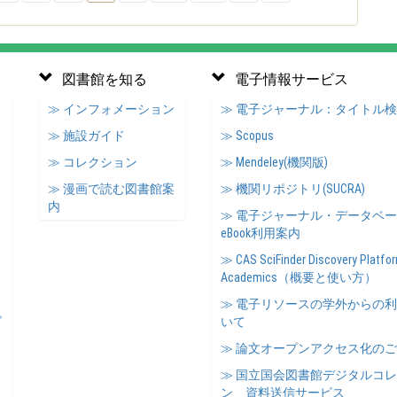
図書館を知る
電子情報サービス
≫ インフォメーション
≫ 電子ジャーナル：タイトル
≫ 施設ガイド
≫ Scopus
≫ コレクション
≫ Mendeley(機関版)
≫ 漫画で読む図書館案
≫ 機関リポジトリ(SUCRA)
内
≫ 電子ジャーナル・データベ
eBook利用案内
≫ CAS SciFinder Discovery Platfor
Academics（概要と使い方）
≫ 電子リソースの学外からの
ズ
いて
≫ 論文オープンアクセス化の
≫ 国立国会図書館デジタルコ
ン 資料送信サービス