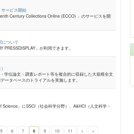
CCO) 」サービス開始
ntury Collections Online (ECCO) 」のサービスを開
Yの利用について
RARY PRESSDISPLAY」が利用できます。
た）
・学位論文・調査レポート等を複合的に収録した大規模全文
oQuestデータベースのトライアルを実施します。
of Science」にSSCI（社会科学分野）、A&HCI（人文科学・
5
6
7
8
9
10
11
>
»