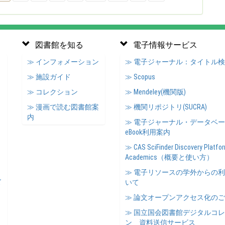
図書館を知る
電子情報サービス
≫ インフォメーション
≫ 電子ジャーナル：タイトル
≫ 施設ガイド
≫ Scopus
≫ コレクション
≫ Mendeley(機関版)
≫ 漫画で読む図書館案
≫ 機関リポジトリ(SUCRA)
内
≫ 電子ジャーナル・データベ
eBook利用案内
≫ CAS SciFinder Discovery Platfor
Academics（概要と使い方）
≫ 電子リソースの学外からの
ズ
いて
≫ 論文オープンアクセス化の
≫ 国立国会図書館デジタルコ
ン 資料送信サービス