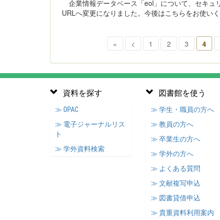
企業情報データベース「eol」について、セキュリティ
URLへ変更になりました。今後はこちらをお使いください。 ・htt
«
<
1
2
3
4
資料を探す
図書館を使う
≫ OPAC
≫ 学生・職員の方へ
≫ 電子ジャーナルリス
≫ 教員の方へ
ト
≫ 卒業生の方へ
≫ 学外資料検索
≫ 学外の方へ
≫ よくある質問
≫ 文献複写申込
≫ 図書貸借申込
≫ 貴重資料利用案内