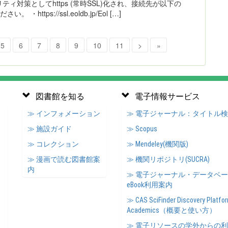
対策としてhttps (常時SSL)化され、接続先が以下の
ps://ssl.eoldb.jp/Eol […]
5
6
7
8
9
10
11
>
»
図書館を知る
電子情報サービス
≫ インフォメーション
≫ 電子ジャーナル：タイトル
≫ 施設ガイド
≫ Scopus
≫ コレクション
≫ Mendeley(機関版)
≫ 漫画で読む図書館案
≫ 機関リポジトリ(SUCRA)
内
≫ 電子ジャーナル・データベ
eBook利用案内
≫ CAS SciFinder Discovery Platfor
Academics（概要と使い方）
≫ 電子リソースの学外からの