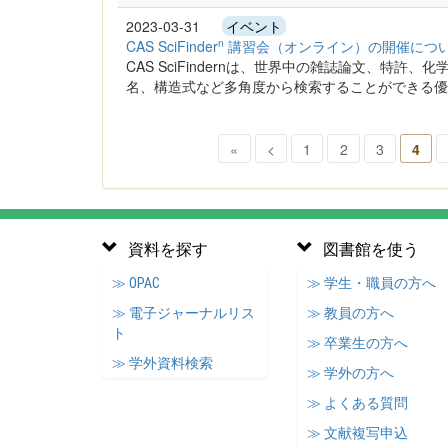
2023-03-31
イベント
n
CAS SciFinder
講習会（オンライン）の開催につ
CAS SciFindernは、世界中の雑誌論文、特
名、構造式など多角度から検索することができる優れた情報
«
<
1
2
3
4
資料を探す
図書館を使う
≫ OPAC
≫ 学生・職員の方へ
≫ 電子ジャーナルリス
≫ 教員の方へ
ト
≫ 卒業生の方へ
≫ 学外資料検索
≫ 学外の方へ
≫ よくある質問
≫ 文献複写申込