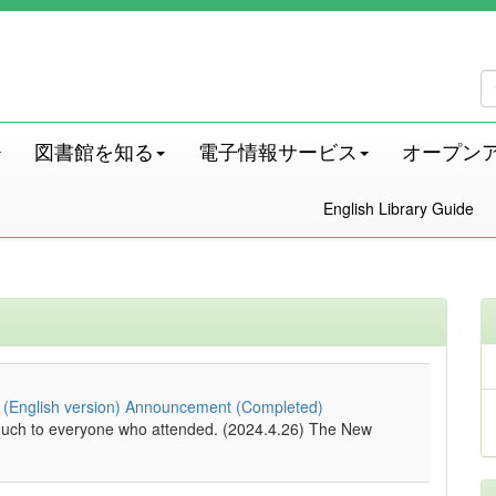
図書館を知る
電子情報サービス
オープン
English Library Guide
n (English version) Announcement (Completed)
y much to everyone who attended. (2024.4.26) The New