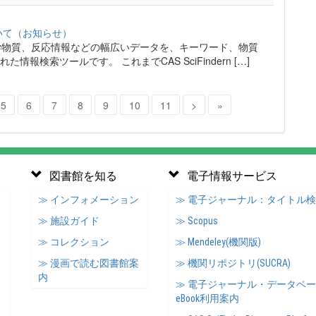
いて（お知らせ）
許、化学物質、反応情報などの幅広いデータを、キーワード、物質
検索ツールです。 これまでCAS SciFindern […]
5
6
7
8
9
10
11
>
»
図書館を知る
電子情報サービス
≫ インフォメーション
≫ 電子ジャーナル：タイトル
≫ 施設ガイド
≫ Scopus
≫ コレクション
≫ Mendeley(機関版)
≫ 漫画で読む図書館案
≫ 機関リポジトリ(SUCRA)
内
≫ 電子ジャーナル・データベ
eBook利用案内