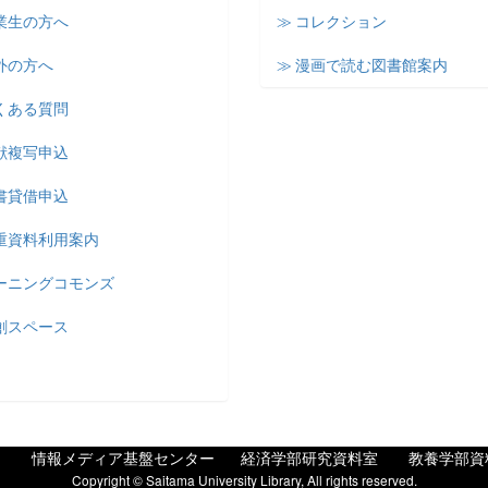
業生の方へ
≫ コレクション
外の方へ
≫ 漫画で読む図書館案内
くある質問
献複写申込
書貸借申込
貴重資料利用案内
ラーニングコモンズ
創スペース
情報メディア基盤センター
経済学部研究資料室
教養学部資
Copyright © Saitama University Library, All rights reserved.