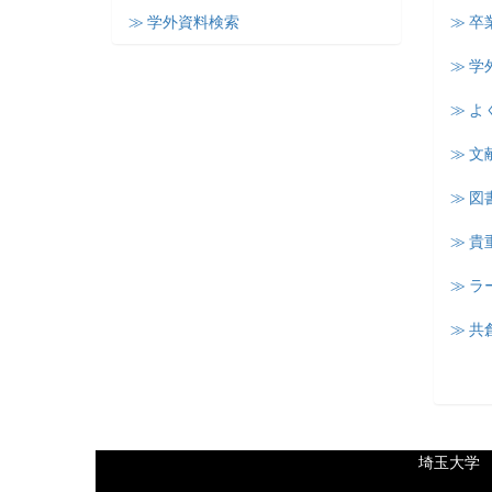
≫ 学外資料検索
≫ 卒
≫ 学
≫ よ
≫ 文
≫ 図
≫ 
≫ 
≫ 共
埼玉大学