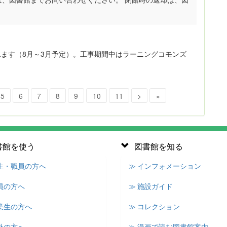
れます（8月～3月予定）。工事期間中はラーニングコモンズ
5
6
7
8
9
10
11
>
»
書館を使う
図書館を知る
学生・職員の方へ
≫ インフォメーション
員の方へ
≫ 施設ガイド
業生の方へ
≫ コレクション