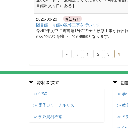
書館出入り口にある […]
2025-06-26
お知らせ
図書館１号館の改修工事を行います
令和7年度中に図書館1号館の全面改修工事が行わ
のみで規模を縮小しての開館となります。
«
<
1
2
3
4
資料を探す
図
≫ OPAC
≫ 
≫ 電子ジャーナルリスト
≫ 教
≫ 学外資料検索
≫ 卒