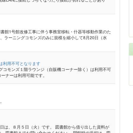
）は、図書館1号館改修工事に伴う事務室移転・什器等移動作業のた
後は、ラーニングコモンズのみに規模を縮小して8月20日（水
ジは利用不可となります
ングコモンズ１階ラウンジ（自販機コーナー除く）は利用不可
コーナーは利用可能です。
。
日は、８月５日（火）です。 図書館から借り出した資料が
は、図書館までお問い合わせください。 閉館時の返却は、図