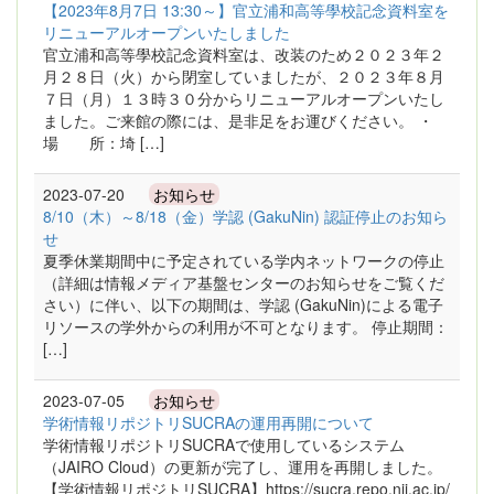
【2023年8月7日 13:30～】官立浦和高等學校記念資料室を
リニューアルオープンいたしました
官立浦和高等學校記念資料室は、改装のため２０２３年２
月２８日（火）から閉室していましたが、２０２３年８月
７日（月）１３時３０分からリニューアルオープンいたし
ました。ご来館の際には、是非足をお運びください。 ・
場 所：埼 […]
2023-07-20
お知らせ
8/10（木）～8/18（金）学認 (GakuNin) 認証停止のお知ら
せ
夏季休業期間中に予定されている学内ネットワークの停止
（詳細は情報メディア基盤センターのお知らせをご覧くだ
さい）に伴い、以下の期間は、学認 (GakuNin)による電子
リソースの学外からの利用が不可となります。 停止期間：
[…]
2023-07-05
お知らせ
学術情報リポジトリSUCRAの運用再開について
学術情報リポジトリSUCRAで使用しているシステム
（JAIRO Cloud）の更新が完了し、運用を再開しました。
【学術情報リポジトリSUCRA】https://sucra.repo.nii.ac.jp/