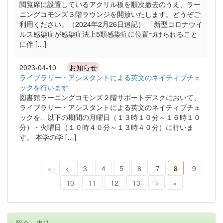
閲覧席に設置しているアクリル板を順次撤去のうえ、ラー
ニングコモンズ３階ラウンジを開放いたします。どうぞご
利用ください。（2024年2月26日追記） 「新型コロナウイ
ルス感染症が感染症法上5類感染症に位置づけられること
に伴 […]
2023-04-10
お知らせ
ライブラリー・アシスタントによる英文のネイティブチェ
ックを行います
図書館ラーニングコモンズ２階サポートデスクにおいて、
ライブラリー・アシスタントによる英文のネイティブチェ
ックを、以下の期間の月曜日（１３時１０分～１６時１０
分）・火曜日（１０時４０分～１３時４０分）に行いま
す。 本学の学 […]
«
<
3
4
5
6
7
8
9
10
11
12
13
>
»