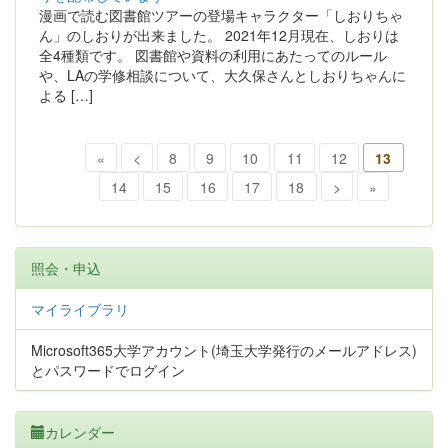
漫画で読む図書館ツアーの登場キャラクター「しおりちゃ
ん」のしおりが出来ました。 2021年12月現在、しおりは
全4種類です。 図書館や資料の利用にあたってのルール
や、LAの学修相談について、大久保さんとしおりちゃんに
よる […]
«
<
8
9
10
11
12
13
14
15
16
17
18
>
»
照会・申込
マイライブラリ
Microsoft365大学アカウント(埼玉大学発行のメールアドレス)
とパスワードでログイン
カレンダー