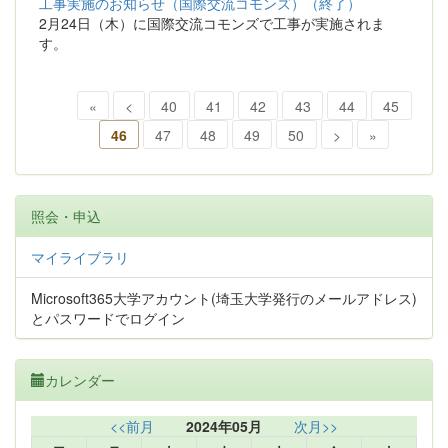
工事実施のお知らせ（国際交流コモンズ）（終了）
2月24日（木）に国際交流コモンズで工事が実施されま
す。
«
<
40
41
42
43
44
45
46
47
48
49
50
>
»
照会・申込
マイライブラリ
Microsoft365大学アカウント(埼玉大学発行のメールアドレス)
とパスワードでログイン
カレンダー
<<前月
2024年05月
次月>>