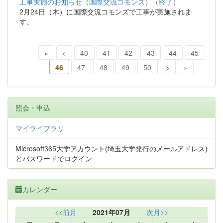
工事実施のお知らせ（国際交流コモンズ）（終了）
2月24日（木）に国際交流コモンズで工事が実施されま
す。
«
<
40
41
42
43
44
45
46
47
48
49
50
>
»
照会・申込
マイライブラリ
Microsoft365大学アカウント(埼玉大学発行のメールアドレス)
とパスワードでログイン
カレンダー
<<前月
2021年07月
次月>>