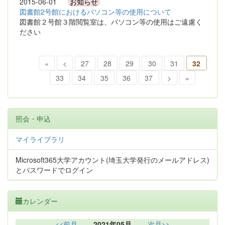
2015-06-01
お知らせ
図書館2号館におけるパソコン等の使用について
図書館２号館３階閲覧室は、パソコン等の使用はご遠慮く
ださい
«
<
27
28
29
30
31
32
33
34
35
36
37
>
»
照会・申込
マイライブラリ
Microsoft365大学アカウント(埼玉大学発行のメールアドレス)
とパスワードでログイン
カレンダー
<<前月
2021年05月
次月>>