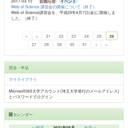
2017-03-10
お知らせ
イベント
Web of Science 講習会の開催について（終了）
Web of Science講習会を、平成29年4月7日(金)に開催しま
した。（終了）
«
<
21
22
23
24
25
26
27
28
29
30
31
>
»
照会・申込
マイライブラリ
Microsoft365大学アカウント(埼玉大学発行のメールアドレス)
とパスワードでログイン
カレンダー
<<前月
2021年05月
次月>>