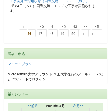
工事実施のお知らせ（国際交流コモンズ）（終了）
2月24日（木）に国際交流コモンズで工事が実施されま
す。
«
<
40
41
42
43
44
45
46
47
48
49
50
>
»
照会・申込
マイライブラリ
Microsoft365大学アカウント(埼玉大学発行のメールアドレス)
とパスワードでログイン
カレンダー
<<前月
2021年04月
次月>>